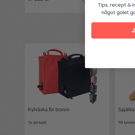
Tips, recept & i
något galet got
J
Kylväska för boxvin
Spjälka
Ta det kallt!
Till tunn