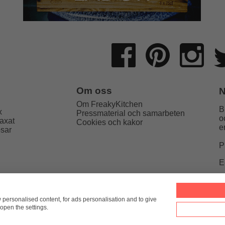
Om oss
N
Om FreakyKitchen
B
x
Pressmaterial och samarbeten
o
axat
Cookies och kakor
e
psar
P
E
Kitchen
hello@freakykitchen.se
Telefon:
076-217 78 58 (mej
w personalised content, for ads personalisation and to give
open the settings.