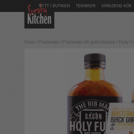
NYTT I BUTIKEN
TEKNIKER
VÄRLDENS KÖK
Hem
/
Presenter
/
Presenter till grillmästare
/
Holy F