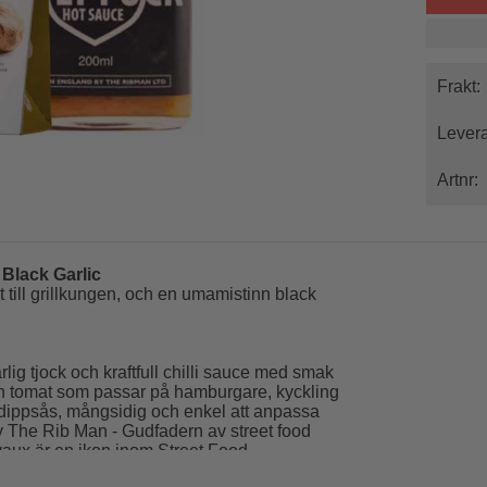
Frakt:
Levera
Artnr:
 Black Garlic
 till grillkungen, och en umamistinn black
ig tjock och kraftfull chilli sauce med smak
och tomat som passar på hamburgare, kyckling
om dippsås, mångsidig och enkel att anpassa
av The Rib Man - Gudfadern av street food
aux är en ikon inom Street Food.