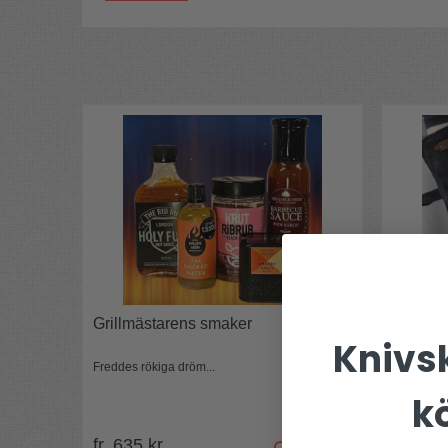
Holy Fuck the Rib Man Bacon
Holy Fuck Bacon är samma goda sås som origin
baconsmak. Godare än så här blir det inte. Såse
Barbequesåsen som får dina burgare och biffar at
Hantverksmässigt framställd i UK.
Mer info HÄR!
Black Garlic
En hel fermenterad svart vitlök i påse.
Om du inte testat svart vitlök innan är det dags.
Vanlig vit vitlök som helt naturligt fått fermentera
ingrediens på topprestauranger världen över.
Mer info HÄR!
Grillmästarens smaker
Grillha
Knivsk
Freddes rökiga dröm...
Skyddande
k
fr. 635 kr
fr. 389