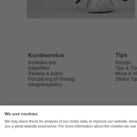
Tips
Kundservice
Recept
Kontakta oss
Tips & Tri
Köpvillkor
Mixat & M
Återköp & byten
Stefan Ti
Försäljning till företag
Integritetspolicy
We use cookies
Freaky
We may place these for analysis of our visitor data, to improve our website, sho
you a great website experience. For more information about the cookies we use 