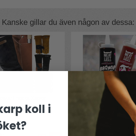
alet men dessutom laddad med rökig
n ingen grillkung kan vara utan.
Kanske gillar du även någon av dessa:
t smaka fantastiskt!
 under flera månader till en eftertraktad
ndskar i mocka Xapron
Två grillfavoriter från Meat L
arp koll i
 slitvargar
Best of Meat Lust
öket?
 kr
fr. 150 kr