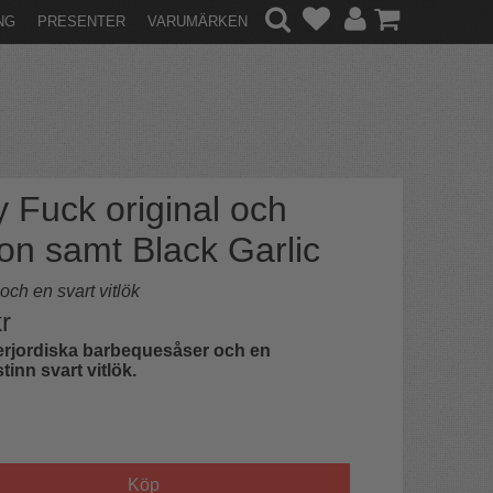
NG
PRESENTER
VARUMÄRKEN
y Fuck original och
on samt Black Garlic
och en svart vitlök
r
erjordiska barbequesåser och en
inn svart vitlök.
Köp