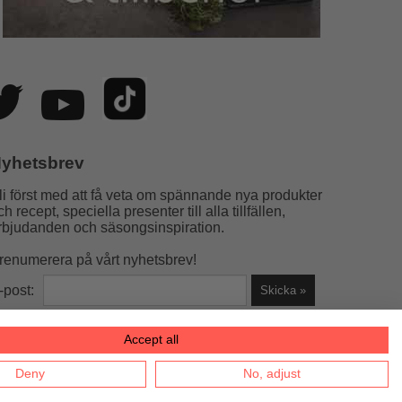
yhetsbrev
li först med att få veta om spännande nya produkter
ch recept, speciella presenter till alla tillfällen,
rbjudanden och säsongsinspiration.
renumerera på vårt nyhetsbrev!
-post:
Accept all
la helst)
Deny
No, adjust