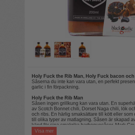
Holy Fuck the Rib Man, Holy Fuck bacon och
Såserna du inte kan vara utan, en perfekt present
garlic i fin förpackning.
Holy Fuck the Rib Man
Såsen ingen grillkung kan vara utan. En superhärl
av Scotch Bonnet chili, Dorset Naga chili, lök 
och ribs. En härlig smaksättare till kött eller s
till olika typer av matlagning. Såsen är skapad 
känd för sina smakrika barbequesåser. Mark Gev
Mer info här!
Visa mer