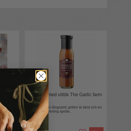
ust
BBQ-sås med vitlök The Garlic farm
"Solen sjunker långsamt, grillen är tänd och en
känsla av spänning spride...
110 kr