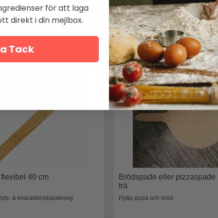
ngredienser för att laga
t direkt i din mejlbox.
a Tack
Andra köpte även
 flexibel 40 cm
Brödspade eller pizzaspade 
trä
bröds- & knäckebrödsbakning
Flytta pizza och bröd