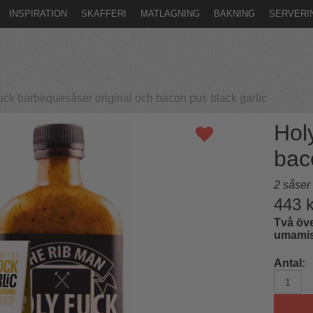
INSPIRATION
SKAFFERI
MATLAGNING
BAKNING
SERVERI
uck barbequesåser original och bacon pus black garlic
Hol
bac
2 såser 
443
k
Två öv
umamist
Antal: