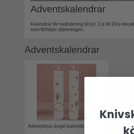
Adventskalendrar
Kalendrar för nedräkning till jul. 1:a till 24:e dec
som förhöjer stämningen.
Adventskalendrar
Knivsk
k
Adventsljus ängel kalenderljus 1st