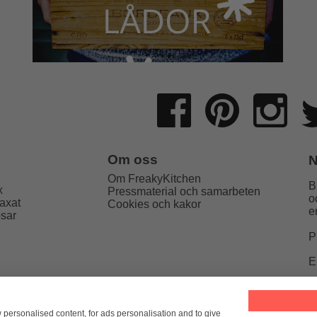
Om oss
N
Om FreakyKitchen
B
x
Pressmaterial och samarbeten
o
axat
Cookies och kakor
e
psar
P
E
Kitchen
hello@freakykitchen.se
Telefon:
076-217 78 58 (mej
w personalised content, for ads personalisation and to give