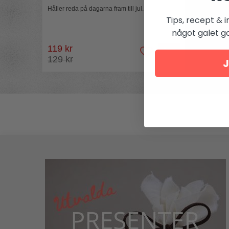
Håller reda på dagarna fram till jul.
Tips, recept & i
något galet got
119 kr
129 kr
J