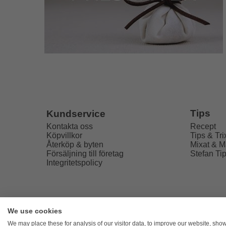
Tips
Kundservice
Recept
Kontakta oss
Tips & Tri
Köpvillkor
Mixat & M
Återköp & byten
Stefan Ti
Försäljning till företag
Integritetspolicy
We use cookies
Freaky
We may place these for analysis of our visitor data, to improve our website, sho