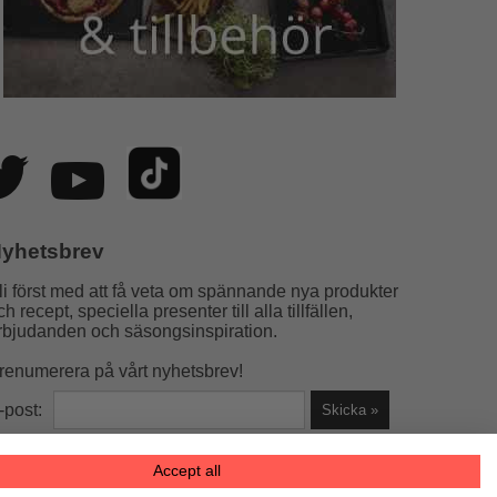
yhetsbrev
li först med att få veta om spännande nya produkter
ch recept, speciella presenter till alla tillfällen,
rbjudanden och säsongsinspiration.
renumerera på vårt nyhetsbrev!
-post:
Accept all
la helst)