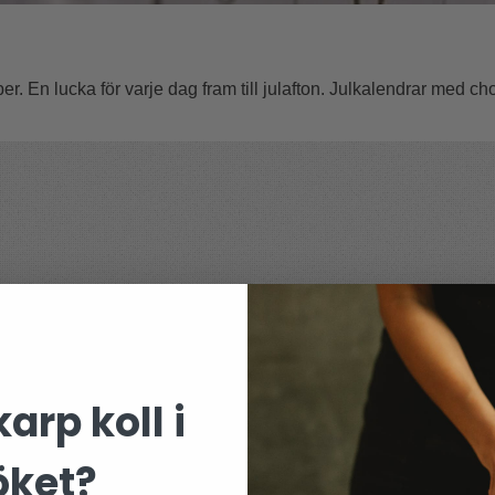
eber. En lucka för varje dag fram till julafton. Julkalendrar med cho
arp koll i
öket?