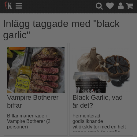
Inlägg taggade med "black
garlic"
Vampire Botherer
Black Garlic, vad
biffar
är det?
Biffar marienrade i
Fermenterad,
Vampire Botherer (2
godisliknande
personer)
vitlöksklyftor med en helt
annan smak än vanlig