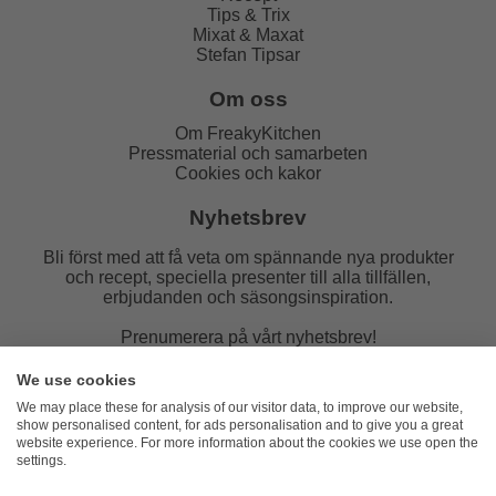
Tips & Trix
Mixat & Maxat
Stefan Tipsar
Om oss
Om FreakyKitchen
Pressmaterial och samarbeten
Cookies och kakor
Nyhetsbrev
Bli först med att få veta om spännande nya produkter
och recept, speciella presenter till alla tillfällen,
erbjudanden och säsongsinspiration.
Prenumerera på vårt nyhetsbrev!
E-post:
We use cookies
We may place these for analysis of our visitor data, to improve our website,
show personalised content, for ads personalisation and to give you a great
website experience. For more information about the cookies we use open the
settings.
FreakyKitchen
hello@freakykitchen.se
Telefon: