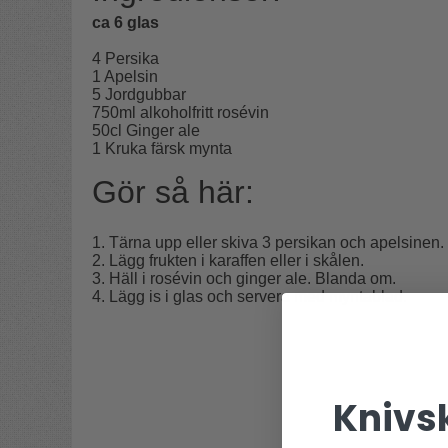
ca 6 glas
4 Persika
1 Apelsin
5 Jordgubbar
750ml alkoholfritt rosévin
50cl Ginger ale
1 Kruka färsk mynta
Gör så här:
1. Tärna upp eller skiva 3 persikan och apelsinen.
2. Lägg frukten i karaffen eller i skålen.
3. Häll i rosévin och ginger ale. Blanda om.
4. Lägg is i glas och servera med myntablad.
Knivsk