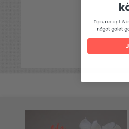
k
Tips, recept & i
något galet got
J