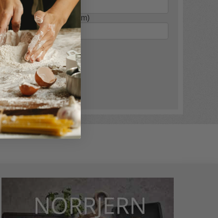
ayCjQC
(motverkar spam)
a »
ntarer