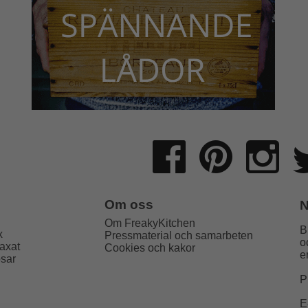
Om oss
N
Om FreakyKitchen
B
x
Pressmaterial och samarbeten
o
axat
Cookies och kakor
e
psar
P
E