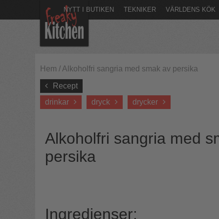
NYTT I BUTIKEN
TEKNIKER
VÄRLDENS KÖK
Hem
/
Alkoholfri sangria med smak av persika
Recept
drinkar
dryck
drycker
Alkoholfri sangria med 
persika
Ingredienser: