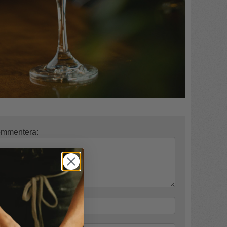
 kommentera:
(publiceras ej):