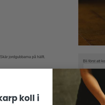
 Skär jordgubbarna på hälft.
Bli först att
Namn:
arp koll i
E-postadress 