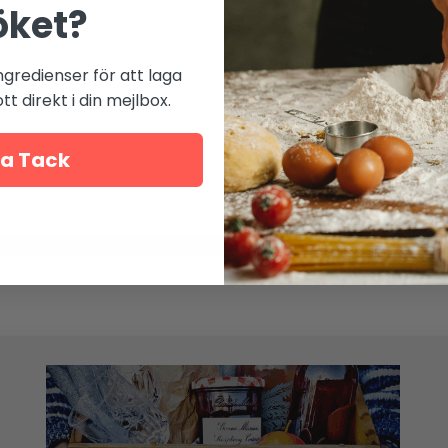
öket?
Ange koden:
ngredienser för att laga
t direkt i din mejlbox.
Kommenter
a Tack
Inga komme