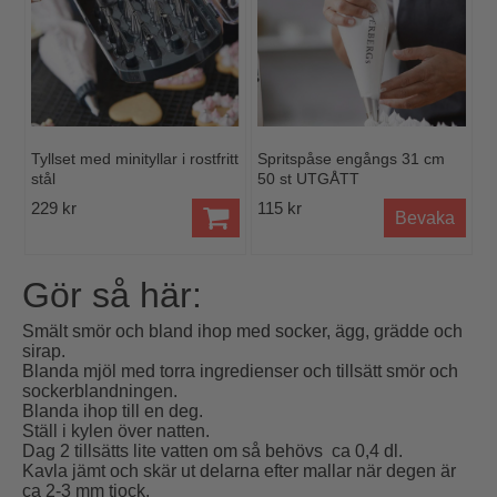
Tyllset med minityllar i rostfritt
Spritspåse engångs 31 cm
stål
50 st UTGÅTT
229 kr
115 kr
Bevaka
Gör så här:
Smält smör och bland ihop med socker, ägg, grädde och
sirap.
Blanda mjöl med torra ingredienser och tillsätt smör och
sockerblandningen.
Blanda ihop till en deg.
Ställ i kylen över natten.
Dag 2 tillsätts lite vatten om så behövs ca 0,4 dl.
Kavla jämt och skär ut delarna efter mallar när degen är
ca 2-3 mm tjock.