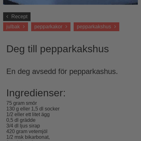
Recept
julbak
pepparkakor
pepparkakshus
Deg till pepparkakshus
En deg avsedd för pepparkashus.
Ingredienser:
75 gram smör
130 g eller 1,5 dl socker
1/2 eller ett litet ägg
0,5 dl grädde
3/4 dl ljus sirap
420 gram vetemjöl
1/2 msk bikarbonat,