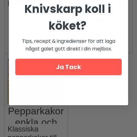
pepparkakshus.
kakorna till små
Knivskarp koll i
modeller i 3D.
Ren, släde,
köket?
snögubbe och
gran som sedan
Tips, recept & ingredienser för att laga
pyntades.
något galet gott direkt i din mejlbox.
Ja Tack
Pepparkakor
enkla och
Klassiska
tunna