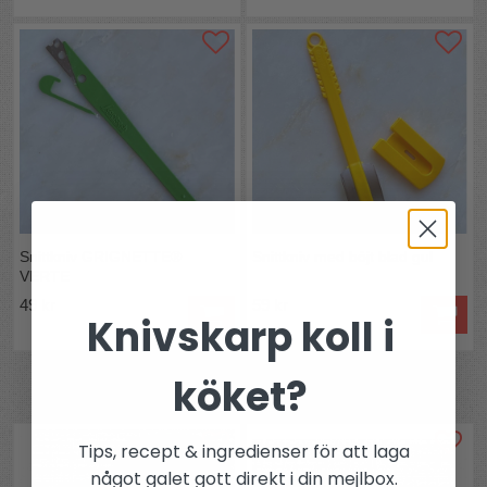
Snittkniv GRIGNETTE®
Snittkniv med böjt blad gul
VERTE
49 kr
59 kr
Knivskarp koll i
köket?
Andra köpte även
Tips, recept & ingredienser för att laga
något galet gott direkt i din mejlbox.