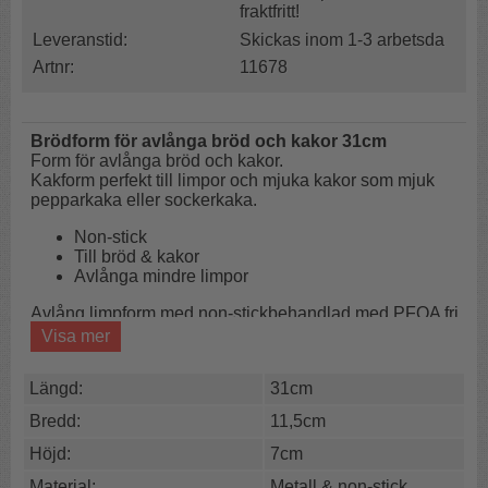
fraktfritt!
Leveranstid:
Skickas inom 1-3 arbetsda
Artnr:
11678
Brödform för avlånga bröd och kakor 31cm
Form för avlånga bröd och kakor.
Kakform perfekt till limpor och mjuka kakor som mjuk
pepparkaka eller sockerkaka.
Non-stick
Till bröd & kakor
Avlånga mindre limpor
Avlång limpform med non-stickbehandlad med PFOA fri
non stick coating.
Visa mer
Bakformen tål upp till 230ºC varm ugn.
Handdisk rekommenderas.
Längd:
31cm
Storlek:
31 x 11,5 x 7cm
Bredd:
11,5cm
Höjd:
7cm
Material:
Metall & non-stick