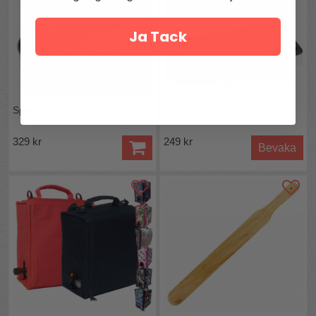
Ja Tack
Springformset 20-24-26cm
Ugnspanna med lock 42cm
329 kr
249 kr
Bevaka