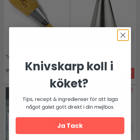
Tyll Slät 18 mm
Tyll sluten stjärna 12 mm
Knivskarp koll i
99 kr
99 kr
köket?
Tips, recept & ingredienser för att laga
något galet gott direkt i din mejlbox.
Ja Tack