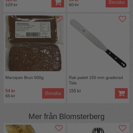
Bevaka
129 kr
60 kr
Marsipan Brun 500g
Rak palett 150 mm graderad
Tala
54 kr
155 kr
Bevaka
65 kr
Mer från
Blomsterberg