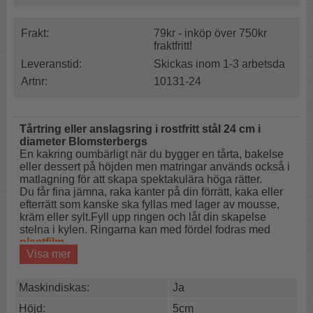
Frakt:
79kr - inköp över 750kr
fraktfritt!
Leveranstid:
Skickas inom 1-3 arbetsda
Artnr:
10131-24
Tårtring eller anslagsring i rostfritt stål 24 cm i
diameter Blomsterbergs
En kakring oumbärligt när du bygger en tårta, bakelse
eller dessert på höjden men matringar används också i
matlagning för att skapa spektakulära höga rätter.
Du får fina jämna, raka kanter på din förrätt, kaka eller
efterrätt som kanske ska fyllas med lager av mousse,
kräm eller sylt.Fyll upp ringen och låt din skapelse
stelna i kylen. Ringarna kan med fördel fodras med
plastfilm.
Visa mer
Snygga kanter
Proffsredskap
Maskindiskas:
Ja
För mousse mm
Höjd:
5cm