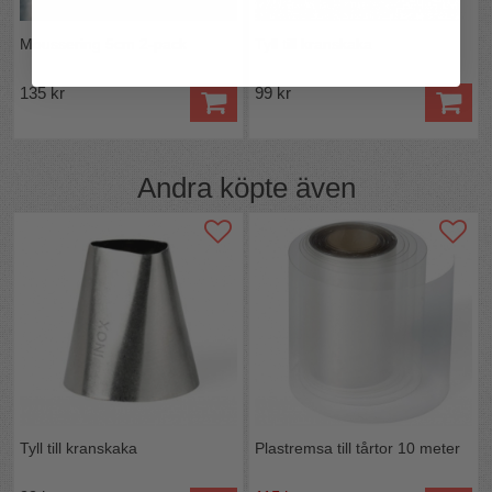
Moussering 5cm 2-pack
Tyll till kranskaka
135 kr
99 kr
Andra köpte även
Tyll till kranskaka
Plastremsa till tårtor 10 meter