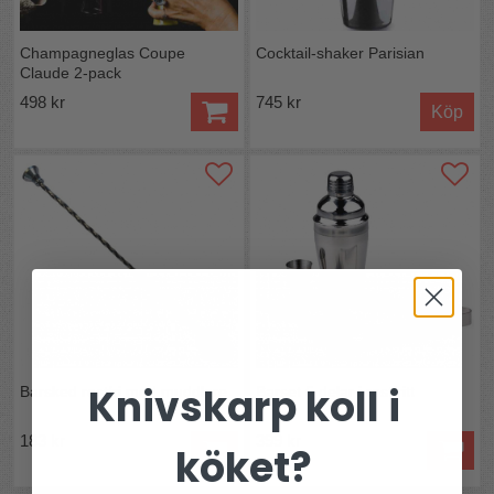
Champagneglas Coupe
Cocktail-shaker Parisian
Claude 2-pack
498 kr
745 kr
Köp
Knivskarp koll i
Barsked rostfri med muddlare
Barset 5 delar i rostfritt
183 kr
399 kr
köket?