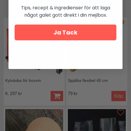
Tips, recept & ingredienser för att laga
Andra köpte även
något galet gott direkt i din mejlbox.
Ja Tack
Kylväska för boxvin
Spjälka flexibel 40 cm
fr. 297 kr
79 kr
Köp