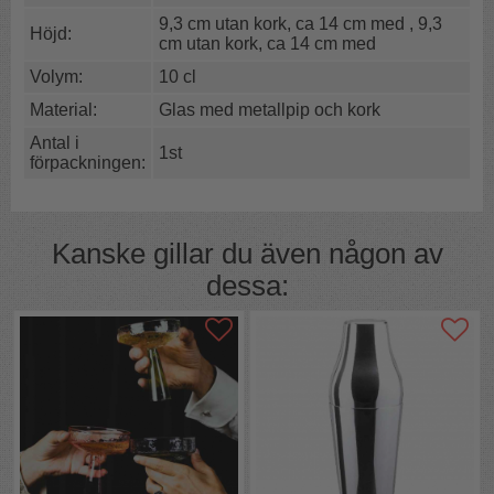
Vackert glas
9,3 cm utan kork, ca 14 cm med
,
9,3
Höjd:
cm utan kork, ca 14 cm med
Vackert facetterat glas med text.
Starkt och glänsande glas.
Volym:
10 cl
Material:
Glas med metallpip och kork
Volym:
10 cl
Bredd:
5,5 cm
Antal i
Höjd:
9,3 utan kork, ca 14 cm med
1st
förpackningen:
Material:
Klart fasetterat glas.
(12272-01)
Kanske gillar du även någon av
dessa: