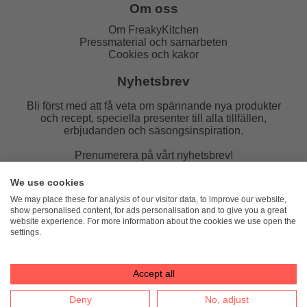
Om oss
Om FreakyKitchen
Pressmaterial och samarbeten
Cookies och kakor
Nyhetsbrev
Bli först med att få veta om spännande nya produkter
och recept, speciella presenter till alla tillfällen,
erbjudanden och säsongsinspiration.
Prenumerera på vårt nyhetsbrev!
E-post:
We use cookies
We may place these for analysis of our visitor data, to improve our website,
show personalised content, for ads personalisation and to give you a great
website experience. For more information about the cookies we use open the
settings.
FreakyKitchen
hello@freakykitchen.se
Telefon:
076-217 78 58 (mejla helst)
Accept all
Deny
No, adjust