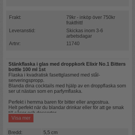
Frakt:
79kr - inköp över 750kr
fraktfritt!
Leveranstid:
Skickas inom 3-6
arbetsdagar
Artnr:
11740
Stänkflaska i glas med droppkork Elixir No.1 Bitters
bottle 100 ml 1st
Flaska i kvadratisk fasettglasmed med stål-
serveringspropp.
Blanda dina cocktails med hjälp av en droppflaska som
ser ut nästan som en parfymflaska.
Perfekt i hemma baren för bitter eller angostrua.
Helt perfekt när du blandar drinkar eller för att ge smak
till såser och desserter.
Visa mer
Doseringspropp för att kunna hälla rätt mängd.
Smaksätt drinken
Bredd:
5,5 cm
Droppkork