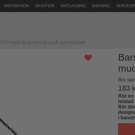
INSPIRATION
SKAFFERI
MATLAGNING
BAKNING
SERVERI
D med långt tvinnat skaft och mudlare
Bar
mud
Bra star
183
k
Rör en 
tvistad
Rör din
designa
i barut