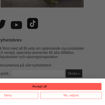
yhetsbrev
li först med att få veta om spännande nya produkter
ch recept, speciella presenter till alla tillfällen,
rbjudanden och säsongsinspiration.
renumerera på vårt nyhetsbrev!
-post:
Accept all
la helst)
Deny
No, adjust