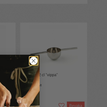
Spritmått 2 cl "vippa"
Vippande mått
149 kr
Bevaka