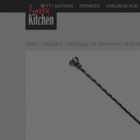
NYTT I BUTIKEN
TEKNIKER
VÄRLDENS KÖK
Hem
/
Julklappar
/
Julklappar till bartenders
/
BARSKE