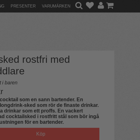
NG
PRESENTER
VARUMÄRKEN
sked rostfri med
dlare
t i baren
r
cocktail som en sann bartender. En
 longdrink-sked som rör de finaste drinkar.
a drinkar som ett proffs. En vackert
d cocktailsked i rostfritt stål som bör ingå
rustningen för en bartender.
Köp