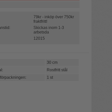
79kr - inköp över 750kr
fraktfritt!
nstid:
Skickas inom 1-3
arbetsda
12015
30 cm
l:
Rostfritt stål
 förpackningen:
1 st