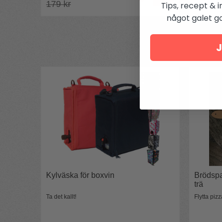
179 kr
Tips, recept & i
något galet got
J
Kylväska för boxvin
Brödspa
trä
Ta det kallt!
Flytta piz