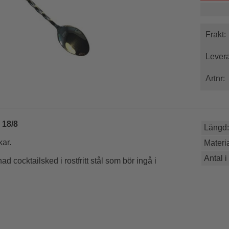
Frakt:
Levera
Artnr:
 18/8
Längd:
kar.
Materia
Antal i
d cocktailsked i rostfritt stål som bör ingå i
ör att även kunna muddla.