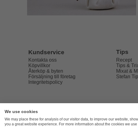
Tips
Kundservice
Recept
Kontakta oss
Tips & Tri
Köpvillkor
Mixat & M
Återköp & byten
Stefan Ti
Försäljning till företag
Integritetspolicy
We use cookies
Freaky
We may place these for analysis of our visitor data, to improve our website, sho
you a great website experience. For more information about the cookies we use 