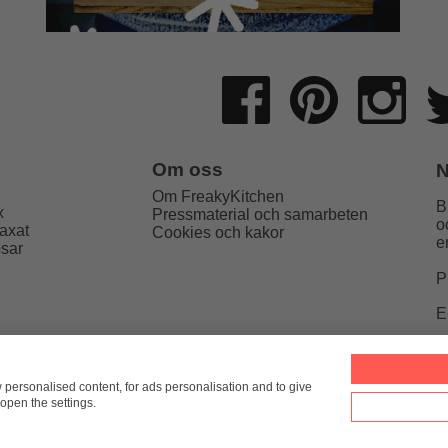
Om oss
N
Om FreakyKitchen
B
x
Pressmaterial och samarbeten
o
axat
Cookies och kakor
e
psar
P
E
Kitchen
hello@freakykitchen.se
Telefon:
076-217 78 58 (mej
w personalised content, for ads personalisation and to give
open the settings.