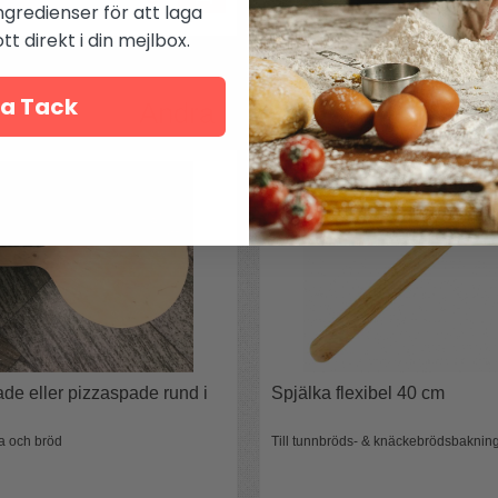
ngredienser för att laga
t direkt i din mejlbox.
a Tack
Andra köpte även
de eller pizzaspade rund i
Spjälka flexibel 40 cm
za och bröd
Till tunnbröds- & knäckebrödsbaknin