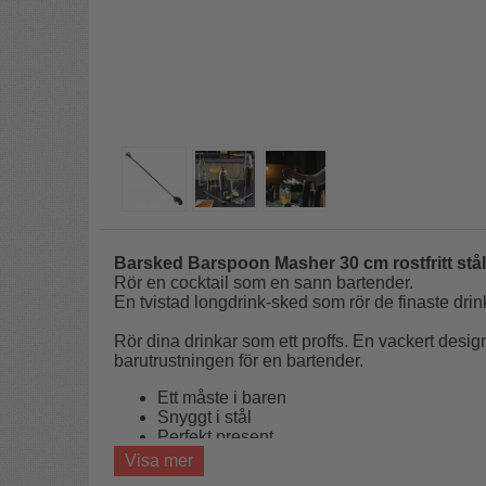
Barsked Barspoon Masher 30 cm rostfritt stål
Rör en cocktail som en sann bartender.
En tvistad longdrink-sked som rör de finaste drin
Rör dina drinkar som ett proffs. En vackert designa
barutrustningen för en bartender.
Ett måste i baren
Snyggt i stål
Perfekt present
Visa mer
En platta är placerad på ena änden av skeden f