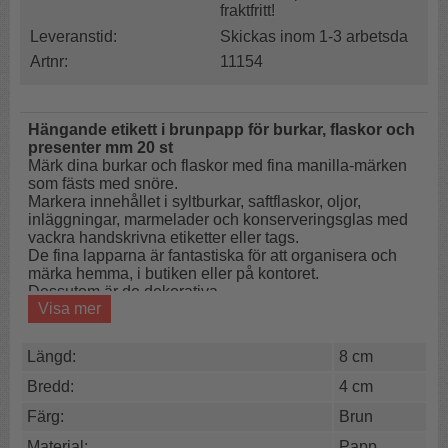
fraktfritt!
Leveranstid:
Skickas inom 1-3 arbetsda
Artnr:
11154
Hängande etikett i brunpapp för burkar, flaskor och
presenter mm 20 st
Märk dina burkar och flaskor med fina manilla-märken
som fästs med snöre.
Markera innehållet i syltburkar, saftflaskor,
oljor,
inläggningar, marmelader
och konserveringsglas med
vackra handskrivna etiketter eller tags.
De fina lapparna är fantastiska för att organisera och
märka hemma, i butiken eller på kontoret.
Dessutom är de dekorativa.
Visa mer
Märketiketterna kan även användas på presenter och
julklappar som adressetikett.
Längd:
8 cm
De är dessutom superfina som placeringskort bundna
runt servetten eller glaset.
Bredd:
4 cm
Till flaskor, burkar & presenter
Färg:
Brun
Märk med namn & datum
Material:
Papp