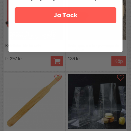
Ja Tack
Kylväska för boxvin
Brödspade eller pizzaspade
rund i trä
fr. 297 kr
139 kr
Köp