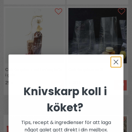
Cellofanpåse med bottenplatta
Cellofanpåsar nr 3
i guld
25 kr
fr. 39 kr
Knivskarp koll i
köket?
Andra köpte även
Tips, recept & ingredienser för att laga
något galet gott direkt i din mejlbox.