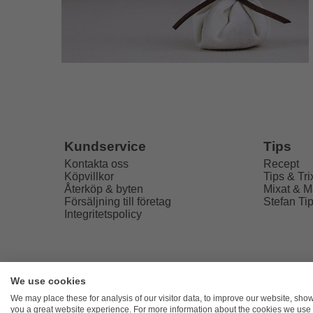
Tips
Kundservice
Recept
Kontakta oss
Tips & Tri
Köpvillkor
Mixat & M
Återköp & byten
Stefan Ti
Försäljning till företag
Integritetspolicy
We use cookies
Freaky
We may place these for analysis of our visitor data, to improve our website, sho
you a great website experience. For more information about the cookies we use 