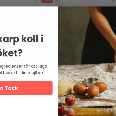
Mer från
Rösle
arp koll i
öket?
ngredienser för att laga
t direkt i din mejlbox.
a Tack
ållare i stål för grillen
Rökspån av äpple
ende
"Ger härlig fruktig röksmak"