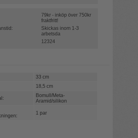
79kr - inköp över 750kr
fraktfritt!
nstid:
Skickas inom 1-3
arbetsda
12324
33 cm
18,5 cm
Bomull/Meta-
l:
Aramid/silikon
1 par
kningen: