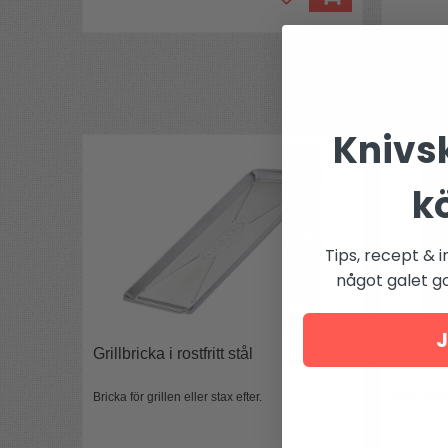
Färg:
Svart med grått & rött
Värmebeständig upp till 350 °C
Material:
Bomull/Meta-Aramid/silikon
Mått:
33 x 18,5 x 2 cm
Grillvante Rösle 2 st
no.: 25240.
Knivsk
k
Tips, recept & i
något galet got
J
Grillbricka i rostfritt stål
Revbensh
Bricka för grillen eller stax efter.
Grilla stå