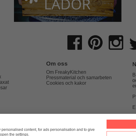
Om oss
N
Om FreakyKitchen
B
x
Pressmaterial och samarbeten
o
axat
Cookies och kakor
e
psar
P
E
Kitchen
hello@freakykitchen.se
Telefon:
076-217 78 58 (mej
w personalised content, for ads personalisation and to give
open the settings.