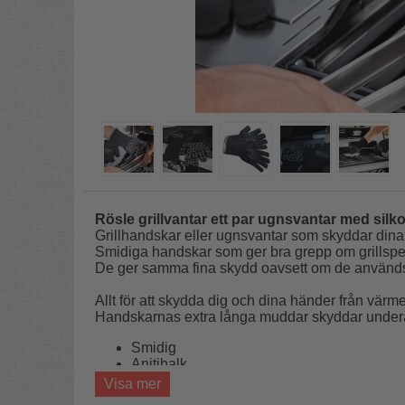
Rösle grillvantar ett par ugnsvantar med silk
Grillhandskar eller ugnsvantar som skyddar dina 
Smidiga handskar som ger bra grepp om grillspett, k
De ger samma fina skydd oavsett om de används til
Allt för att skydda dig och dina händer från vär
Handskarnas extra långa muddar skyddar unde
Smidig
Anitihalk
Upp till 350°
Visa mer