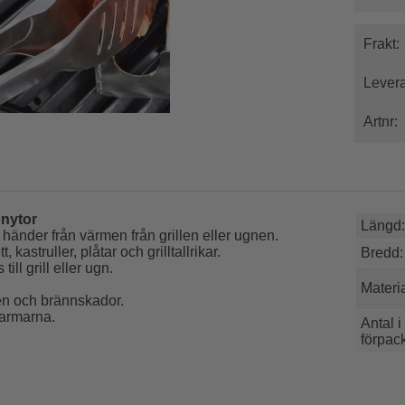
Frakt:
Levera
Artnr:
onytor
Längd:
händer från värmen från grillen eller ugnen.
astruller, plåtar och grilltallrikar.
Bredd:
l grill eller ugn.
Materia
men och brännskador.
rarmarna.
Antal i
förpac