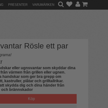
NG
PRESENTER
VARUMÄRKEN
lvantar Rösle ett par
grarna!
r
ndskar eller ugnsvantar som skyddar dina
från värmen från grillen eller ugnen.
a handskar som ger bra grepp om
tt, kastruller, plåtar och grilltallrikar.
r att skydda dig och dina händer från
 och brännskador
Köp