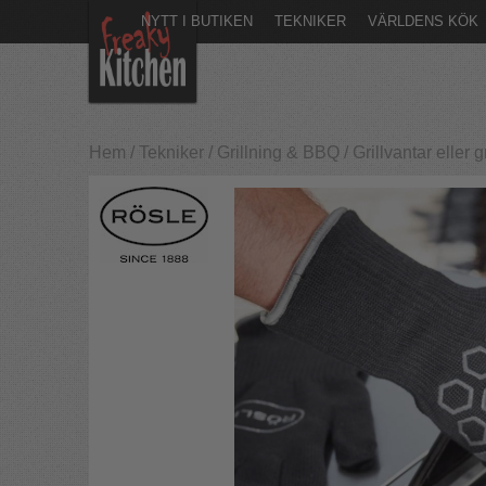
NYTT I BUTIKEN
TEKNIKER
VÄRLDENS KÖK
Hem
/
Tekniker
/
Grillning & BBQ
/
Grillvantar eller 