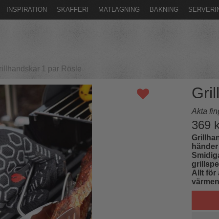
INSPIRATION
SKAFFERI
MATLAGNING
BAKNING
SERVERI
grillhandskar 1 par Rösle
Gril
Akta fin
369
k
Grillha
händer 
Smidig
grillspe
Allt fö
värmen