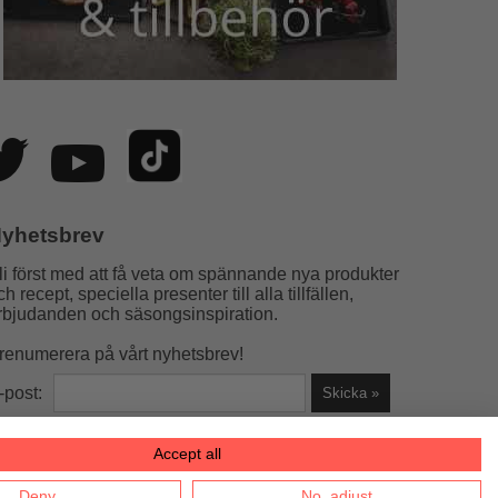
yhetsbrev
li först med att få veta om spännande nya produkter
ch recept, speciella presenter till alla tillfällen,
rbjudanden och säsongsinspiration.
renumerera på vårt nyhetsbrev!
-post:
Accept all
la helst)
Deny
No, adjust