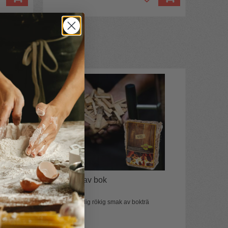
Rökspån av bok
Ge grillat härlig rökig smak av bokträ