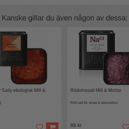
aramidfiber. Grillhandskarna är försedda
ch finvävt, bekvämt och ventilerande
m.
Kanske gillar du även någon av dessa:
mmen och pekfingret för värmeskydd.
värmeskydd vid långvarig värmeexponering.
ma att bära och "andas" så att den inte
skarna halksäkra och säkerställer perfekt
l. Den v-formade mudden nedtill arm och
t till handens form och dess längs skyddar
.
tötar orsakade av defekta enheter eller
Sally ekologisk Mill &
Rödvinssalt Mill & Mortar
 att orsaka allergier.
 EN388 och uppnådde resultatet: PPE-
Q
Rött salt för smak & dekoration
89 kr