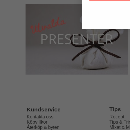
Tips
Kundservice
Recept
Kontakta oss
Tips & Tri
Köpvillkor
Mixat & M
Återköp & byten