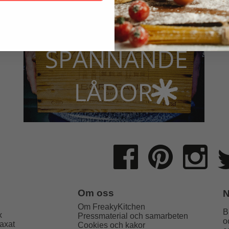
Om oss
N
Om FreakyKitchen
B
x
Pressmaterial och samarbeten
o
axat
Cookies och kakor