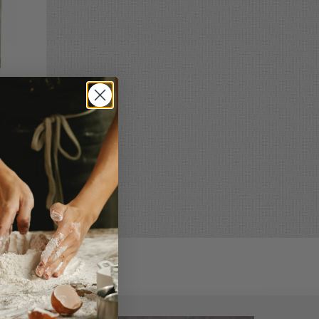
rtar
evaka