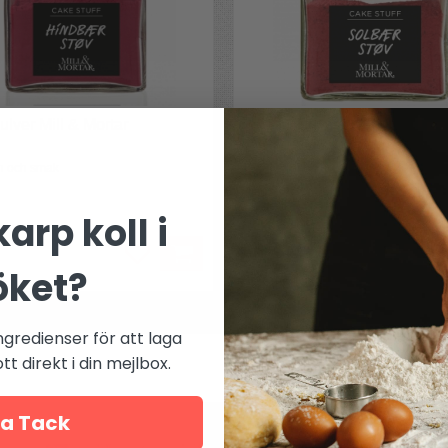
ulver Mill & Mortar
Svartvinbärspulver Mill & Mo
n och smak
Dekoration och smak
arp koll i
79 kr
B
öket?
ngredienser för att laga
t direkt i din mejlbox.
a Tack