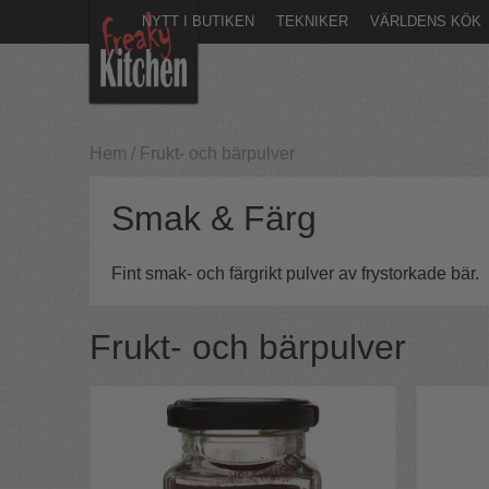
NYTT I BUTIKEN
TEKNIKER
VÄRLDENS KÖK
Hem
/
Frukt- och bärpulver
Smak & Färg
Fint smak- och färgrikt pulver av frystorkade bär.
Frukt- och bärpulver