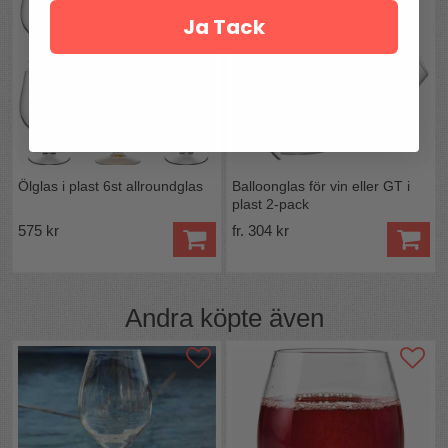
Ja Tack
Ölglas i plast 6st allroundglas
Balloonglas för vin eller GT i
plast 2-pack
575 kr
fr. 304 kr
Andra köpte även