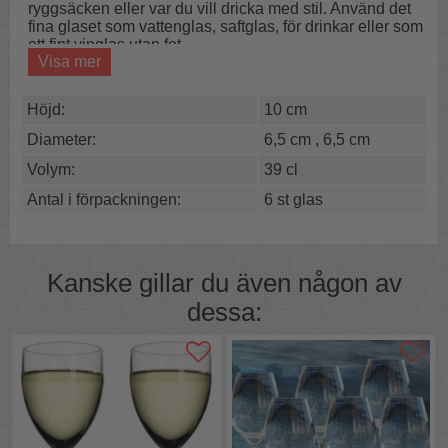
ryggsäcken eller var du vill dricka med stil. Använd det
fina glaset som vattenglas, saftglas, för drinkar eller som
ett fint vinglas utan fot.
Visa mer
Det här är ett riktigt poolglas! Ett tåligt och hållbart
"okrossbart" glas för alla tillfällen då vanliga glas av
Höjd:
10 cm
glasmassa inte passar.
Diameter:
6,5 cm
,
6,5 cm
"okrossbara"
Snygga
Volym:
39 cl
Inget glaskross
Antal i förpackningen:
6 st glas
Kanske gillar du även någon av
dessa: