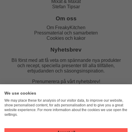
Mixat & Maxat
Stefan Tipsar
Om oss
Om FreakyKitchen
Pressmaterial och samarbeten
Cookies och kakor
Nyhetsbrev
Bli först med att få veta om spännande nya produkter
och recept, speciella presenter till alla tillfällen,
erbjudanden och säsongsinspiration.
Prenumerera på vårt nyhetsbrev!
E-post:
We use cookies
We may place these for analysis of our visitor data, to improve our website,
show personalised content, for ads personalisation and to give you a great
website experience. For more information about the cookies we use open the
settings.
FreakyKitchen
hello@freakykitchen.se
Telefon:
076-217 78 58 (mejla helst)