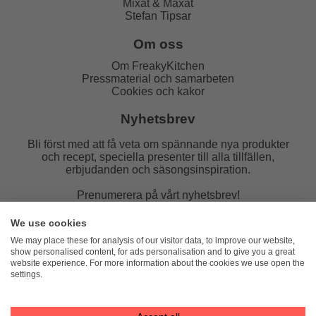
Mixat & Maxat
Stefan Tipsar
Om oss
Om FreakyKitchen
Pressmaterial och samarbeten
Cookies och kakor
Nyhetsbrev
Bli först med att få veta om spännande nya produkter
och recept, speciella presenter till alla tillfällen,
erbjudanden och säsongsinspiration.
Prenumerera på vårt nyhetsbrev!
E-post:
We use cookies
We may place these for analysis of our visitor data, to improve our website,
show personalised content, for ads personalisation and to give you a great
website experience. For more information about the cookies we use open the
settings.
FreakyKitchen
hello@freakykitchen.se
Telefon:
076-217 78 58 (mejla helst)