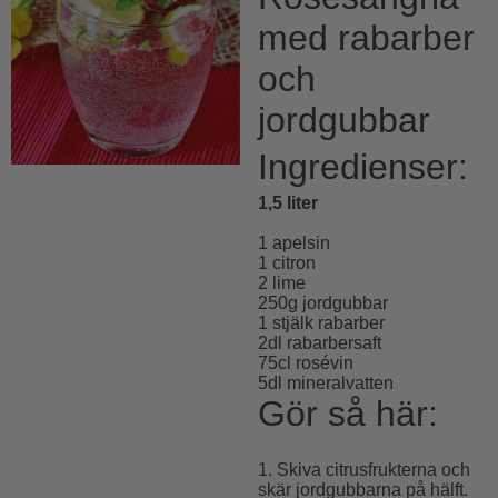
med rabarber
och
jordgubbar
Ingredienser:
1,5 liter
1 apelsin
1 citron
2 lime
250g jordgubbar
1 stjälk rabarber
2dl rabarbersaft
75cl rosévin
5dl mineralvatten
Gör så här:
1. Skiva citrusfrukterna och
skär jordgubbarna på hälft.