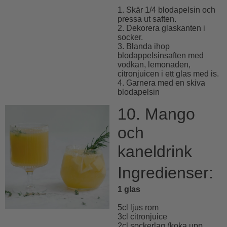
1. Skär 1/4 blodapelsin och
pressa ut saften.
2. Dekorera glaskanten i
socker.
3. Blanda ihop
blodappelsinsaften med
vodkan, lemonaden,
citronjuicen i ett glas med is.
4. Garnera med en skiva
blodapelsin
10. Mango
och
kaneldrink
Ingredienser:
1 glas
5cl ljus rom
3cl citronjuice
2cl sockerlag (koka upp