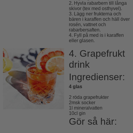
2. Hyvla rabarbern till långa
skivor (tex med osthyvel).
3. Lägg ner frukterna och
bären i karaffen och häll över
rosén, vattnet och
rabarbersaften.
4. Fyll på med is i karaffen
eller glasen.
4. Grapefrukt
drink
Ingredienser:
4 glas
2 röda grapefrukter
2msk socker
1l mineralvatten
10cl gin
Gör så här: