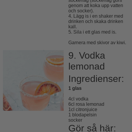
sockerlag (sockerlag görs
genom att koka upp vatten
och socker).
4. Lägg is i en shaker med
drinken och skaka drinken
kall.
5. Sila i ett glas med is.
Garnera med skivor av kiwi.
9. Vodka
lemonad
Ingredienser:
1 glas
4cl vodka
6cl rosa lemonad
1cl citronjuice
1 blodapelsin
socker
Gör så här: