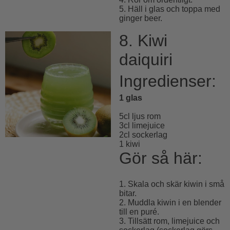
5. Häll i glas och toppa med
ginger beer.
8. Kiwi
daiquiri
Ingredienser:
1 glas
5cl ljus rom
3cl limejuice
2cl sockerlag
1 kiwi
Gör så här:
1. Skala och skär kiwin i små
bitar.
2. Muddla kiwin i en blender
till en puré.
3. Tillsätt rom, limejuice och