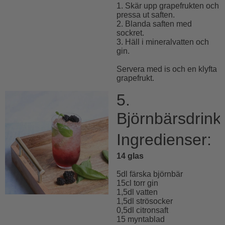
1. Skär upp grapefrukten och
pressa ut saften.
2. Blanda saften med
sockret.
3. Häll i mineralvatten och
gin.
Servera med is och en klyfta
grapefrukt.
5.
Björnbärsdrink
Ingredienser:
14 glas
5dl färska björnbär
15cl torr gin
1,5dl vatten
1,5dl strösocker
0,5dl citronsaft
15 myntablad