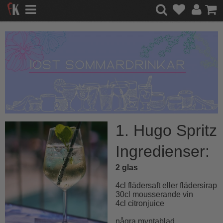
1. Hugo Spritz
Ingredienser:
2 glas
4cl flädersaft eller flädersirap
30cl mousserande vin
4cl citronjuice
några myntablad