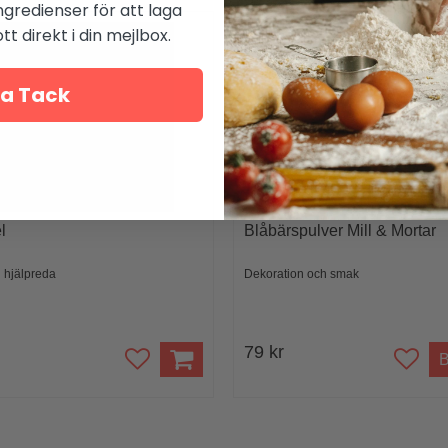
ngredienser för att laga
t direkt i din mejlbox.
a Tack
l
Blåbärspulver Mill & Mortar
 hjälpreda
Dekoration och smak
79 kr
B