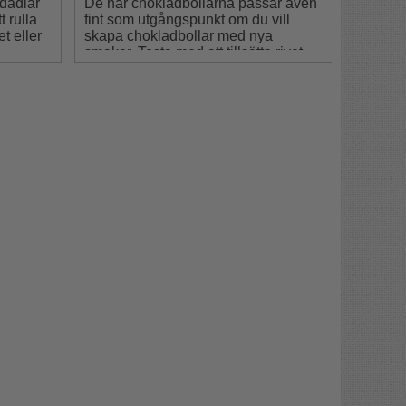
dadlar
De här chokladbollarna passar även
t rulla
fint som utgångspunkt om du vill
t eller
skapa chokladbollar med nya
smaker. Testa med att tillsätta rivet
skal av lime, citron eller apelsin.
Blanda ned frystorkad frukt, matcha
eller fruktpulver.