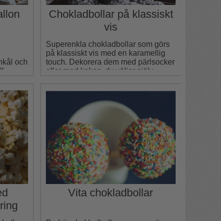
allon
Chokladbollar på klassiskt
vis
Superenkla chokladbollar som görs
på klassiskt vis med en karamellig
änkål och
touch. Dekorera dem med pärlsocker
ll
eller med kokos, du väljer själv,
smaskigt blir det i alla fall!
ed
Vita chokladbollar
ring