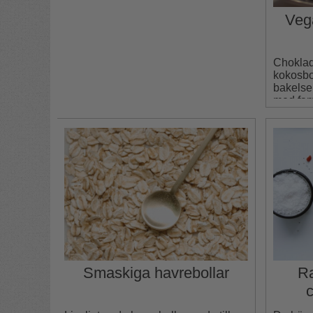
Veg
Choklad
kokosbo
bakelse
med fami
margari
Smaskiga havrebollar
Ra
c