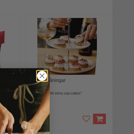
Kakfat 2 våningar
"Finaste fatet till mina cup-cakes"
⭐️⭐️⭐️⭐A...
399 kr