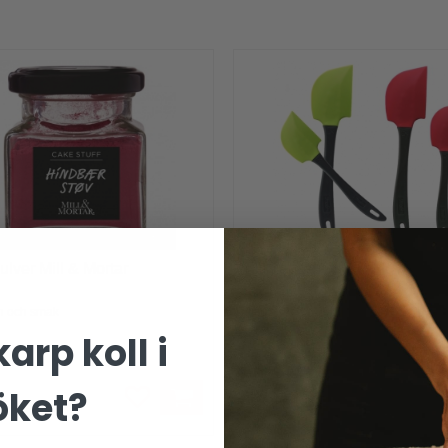
ulver Mill & Mortar
Slickepott i silikon
n och smak
Slicka ur skålen
arp koll i
69 kr
öket?