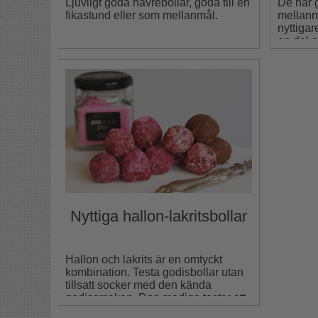
Ljuvligt goda havrebollar, goda till en
De här 
fikastund eller som mellanmål.
mellanm
nyttigar
en del a
att slän
Nyttiga hallon-lakritsbollar
Hallon och lakrits är en omtyckt
kombination. Testa godisbollar utan
tillsatt socker med den kända
godissmaken. Den modiga testar att
byta hallonpulver mot blåbär- eller