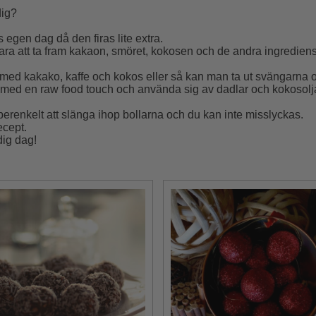
dig?
s egen dag då den firas lite extra.
ara att ta fram kakaon, smöret, kokosen och de andra ingredien
ed kakako, kaffe och kokos eller så kan man ta ut svängarna och 
lar med en raw food touch och använda sig av dadlar och kokosolj
uperenkelt att slänga ihop bollarna och du kan inte misslyckas.
ecept.
dig dag!