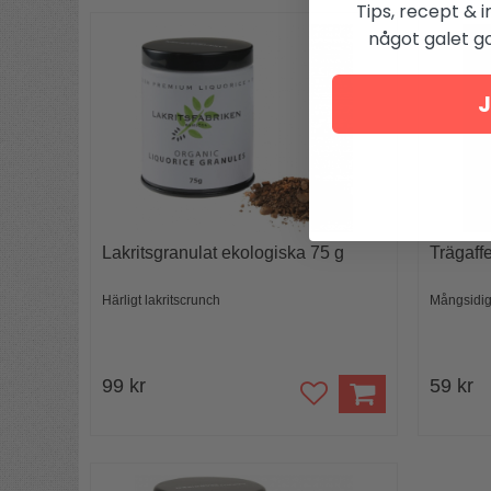
Tips, recept & i
något galet got
J
Lakritsgranulat ekologiska 75 g
Trägaffe
Härligt lakritscrunch
Mångsidig
99 kr
59 kr