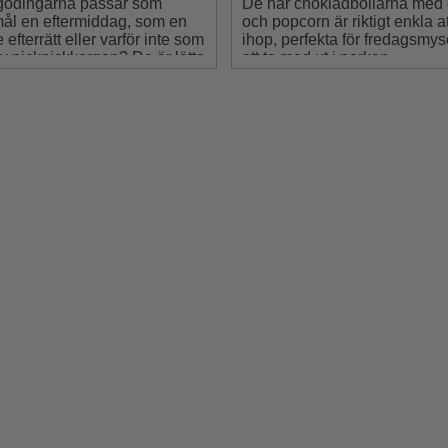
godingarna passar som
De här chokladbollarna med 
ål en eftermiddag, som en
och popcorn är riktigt enkla at
e efterrätt eller varför inte som
ihop, perfekta för fredagsmyse
v picknickkorgen? De är lätta
att ta med ut i parken.
ga ihop och att ta med sig.