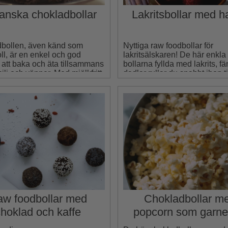
anska chokladbollar
Lakritsbollar med h
bollen, även känd som
Nyttiga raw foodbollar för
ll, är en enkel och god
lakritsälskaren! De här enkla
 att baka och äta tillsammans
bollarna fyllda med lakrits, f
lj och vänner. Med mjölkfritt
dadlar rullar du snabbt ihop ti
n blir dessa enkelt veganska!
fredagsmyset.
w foodbollar med
Chokladbollar m
hoklad och kaffe
popcorn som garne