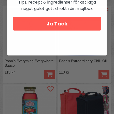
Andra köpte även
Tips, recept & ingredienser för att laga
något galet gott direkt i din mejlbox.
Ja Tack
Poon's Everything Everywhere
Poon's Extraordinary Chilli Oil
Sauce
119 kr
119 kr