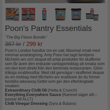
Poon's Pantry Essentials
"The Big Flavor Bundle"
367
kr
/
299
kr
Poon's London handlar om en sak: Maximal smak med
minimal ansträngning. Amy Poon har tagit familjens
Michelin-arv och skapat ett antal produkter för skafferiet
som får även den enklaste vardagsmiddag att smaka som
om den kom direkt från den berömda restauranten. Glöm
tråkiga snabbnudlar. Med rätt genvägar i skafferiet skapar
du en middag med Michelin-arv snabbare än du hinner
beställa takeaway.Settet som ger den efterlängtade
smaken:
Extraordinary Chilli Oil
(Hetta & Crunch)
Everything Everywhere Sauce
(Namnet säger allt –
passar till ALLT)
Chilli Vinegar Dressing
(Syra & Balans)