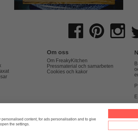
Om oss
N
Om FreakyKitchen
B
x
Pressmaterial och samarbeten
o
axat
Cookies och kakor
e
psar
P
E
Kitchen
hello@freakykitchen.se
Telefon:
076-217 78 58 (mej
w personalised content, for ads personalisation and to give
open the settings.