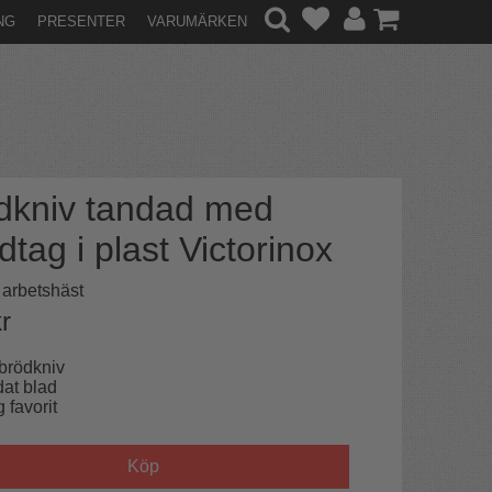
NG
PRESENTER
VARUMÄRKEN
dkniv tandad med
tag i plast Victorinox
 arbetshäst
r
brödkniv
at blad
g favorit
Köp