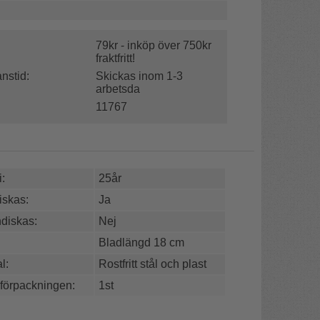
79kr - inköp över 750kr
fraktfritt!
nstid:
Skickas inom 1-3
arbetsda
11767
:
25år
skas:
Ja
diskas:
Nej
Bladlängd 18 cm
l:
Rostfritt stål och plast
 förpackningen:
1st