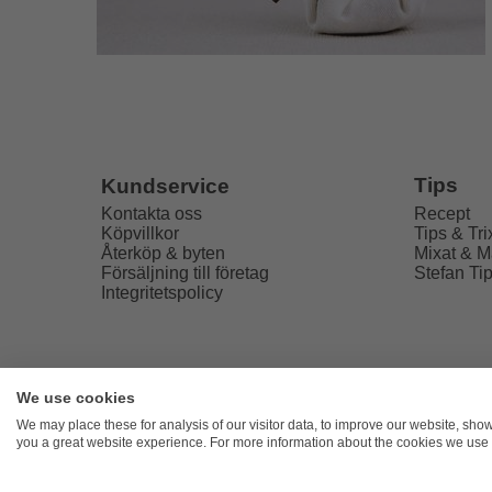
Tips
Kundservice
Recept
Kontakta oss
Tips & Tri
Köpvillkor
Mixat & M
Återköp & byten
Stefan Ti
Försäljning till företag
Integritetspolicy
We use cookies
Freaky
We may place these for analysis of our visitor data, to improve our website, sho
you a great website experience. For more information about the cookies we use 