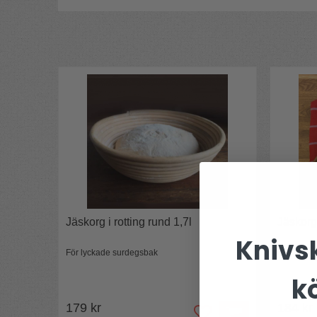
Skötselråd:
Diskas med fördel för hand, även om
använd gärna handdiskmedel, torka av kniven no
Förvaring:
Helst på magnetlist eller i knivblock f
Underhåll:
med porslinsbryne, diamantbryne elle
Vinkel:
20°
Jäskorg i rotting rund 1,7l
Jäskorg
Knivsk
För lyckade surdegsbak
För snygg
k
179 kr
184 kr