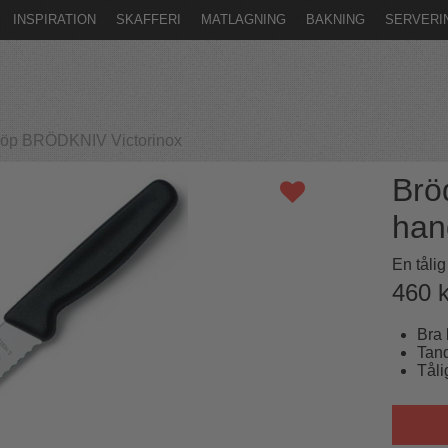
INSPIRATION
SKAFFERI
MATLAGNING
BAKNING
SERVERI
öp BRÖDKNIV Victorinox
Brö
hand
En tålig
460
k
Bra 
Tand
Tåli