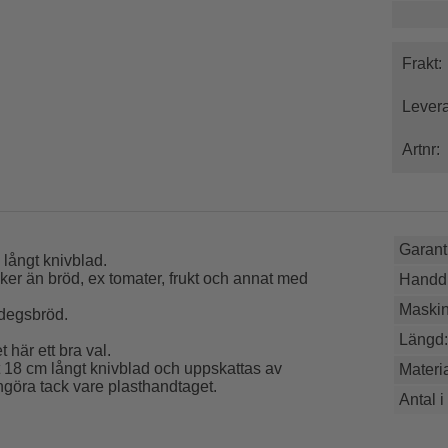
Frakt:
Levera
Artnr:
Garanti
långt knivblad.
ker än bröd, ex tomater, frukt och annat med
Handdi
Maskin
rdegsbröd.
Längd:
här ett bra val.
t 18 cm långt knivblad och uppskattas av
Materia
engöra tack vare plasthandtaget.
Antal i