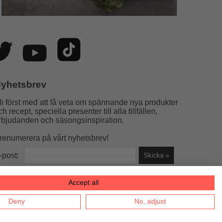
yhetsbrev
li först med att få veta om spännande nya produkter
ch recept, speciella presenter till alla tillfällen,
rbjudanden och säsongsinspiration.
renumerera på vårt nyhetsbrev!
-post:
Accept all
la helst)
Deny
No, adjust