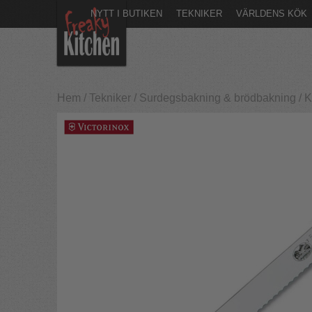
NYTT I BUTIKEN
TEKNIKER
VÄRLDENS KÖK
Hem
/
Tekniker
/
Surdegsbakning & brödbakning
/
K