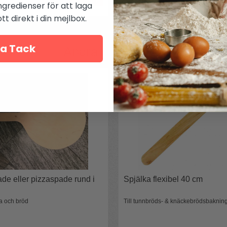
ngredienser för att laga
t direkt i din mejlbox.
a Tack
Andra köpte även
de eller pizzaspade rund i
Spjälka flexibel 40 cm
za och bröd
Till tunnbröds- & knäckebrödsbaknin