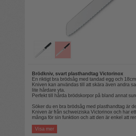
Brödkniv, svart plasthandtag Victorinox
En riktigt bra brödsåg med tandad egg och 18cm 
Kniven kan användas till att skära även andra sa
lite hårdare yta.
Perfekt till hårda brödskorpor på bland annat su
Söker du en bra brödsåg med plasthandtag är det 
Kniven är från schweiziska Victorinox och har et
många för sin funktion och att den är enkel att r
Material:
Rostfritt stål, plast
Visa mer
Mått:
Bladlängd 18 cm