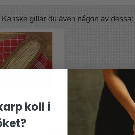
 den tål mskindisk Skölj av kniven direkt,
ga efter rengöring.
ör att behålla skärpan.
Kanske gillar du även någon av dessa:
r slipsten
 oval 28cm i pil
arp koll i
are bröd
öket?