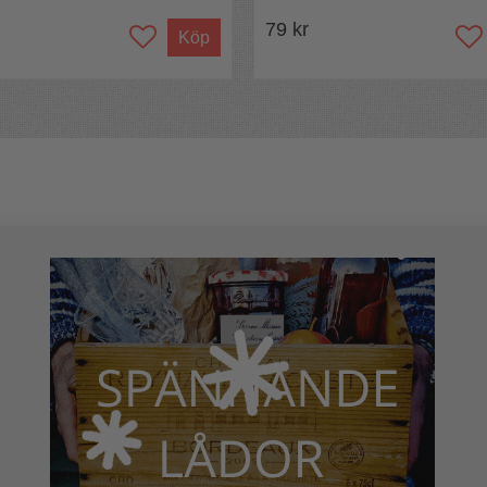
79 kr
Köp