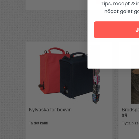
Tips, recept & i
något galet got
J
Kylväska för boxvin
Brödspa
trä
Ta det kallt!
Flytta piz