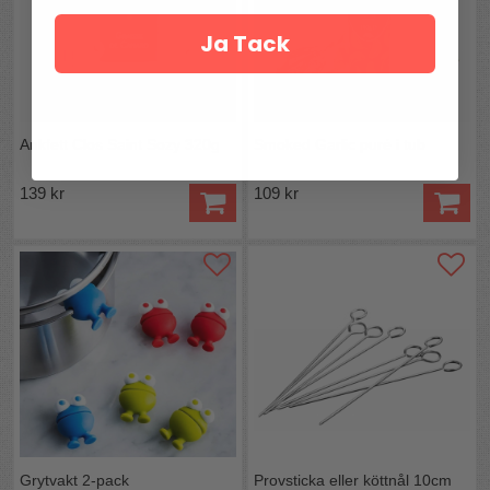
Ja Tack
Ankfett Clos Saint Sozy 320g
Smoked Garlic puré i tub
139 kr
109 kr
Grytvakt 2-pack
Provsticka eller köttnål 10cm