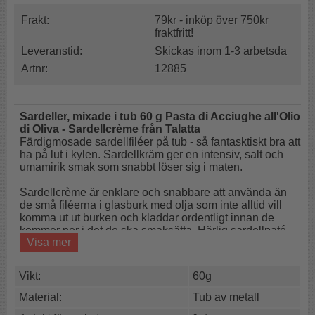
Frakt:
79kr - inköp över 750kr
fraktfritt!
Leveranstid:
Skickas inom 1-3 arbetsda
Artnr:
12885
Sardeller, mixade i tub 60 g Pasta di Acciughe all'Olio
di Oliva - Sardellcrème från Talatta
Färdigmosade sardellfiléer på tub - så fantasktiskt bra att
ha på lut i kylen. Sardellkräm ger en intensiv, salt och
umamirik smak som snabbt löser sig i maten.
Sardellcrème är enklare och snabbare att använda än
de små filéerna i glasburk med olja som inte alltid vill
komma ut ut burken och kladdar ordentligt innan de
kommer ner i det de ska smaksätta. Härlig sardellpaté
Visa mer
från Talatta på Sicilien som har fångat och bearbetat
ansjovis i mer än ett sekel.
Vikt:
60g
Snabbt, enkelt och kladdfritt!
Material:
Tub av metall
Ansjoviskrämen passar som smakförstärkare i såser