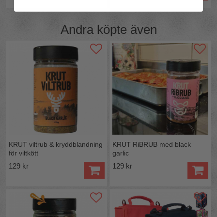
Andra köpte även
KRUT viltrub & kryddblandning
KRUT RiBRUB med black
för viltkött
garlic
129 kr
129 kr