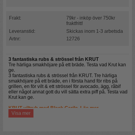
Frakt:
79kr - inköp över 750kr
fraktfritt!
Leveranstid:
Skickas inom 1-3 arbetsda
Artnr:
12726
3 fantastiska rubs & strössel från KRUT
Tre härliga smakhöjare på ett bräde. Testa vad Krut kan
ge.
3 fantastiska rubs & strössel från KRUT. Tre härliga
smakhöjare på ett bräde, en i första hand för ribs på
grillen, en för vilt & ett strössel för avocado, ägg, råbif
eller något annat gott du vill sätta extra piff på. Testa vad
Krut kan ge.
KRUT viltrub med Black Garilc, Läs mer...
Visa mer
Välkommen till en värld av äventyr i vildmarken där de
uråldriga skogarna viskar sina hemligheter. Vid foten av
mäktiga berg, längs slingrande floder där vilda djur
regerar föddes KRUT en viltkrydda med unik helt smak.