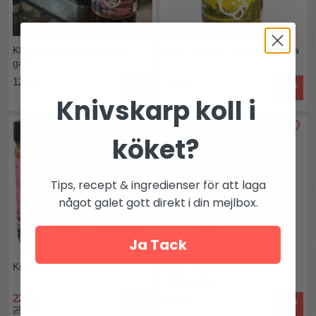
Vikt:
180 g
Ursprung:
EU
KRUT RiBRUB med black
KRUT Kycklig - kycklingkrydda
garlic
129 kr
129 kr
Knivskarp koll i
köket?
Tips, recept & ingredienser för att laga
något galet gott direkt i din mejlbox.
Ja Tack
Krut ribrub & Krut viltrub
KRUT krydd-strössel med
black garlic
225 kr
128 kr
254 kr