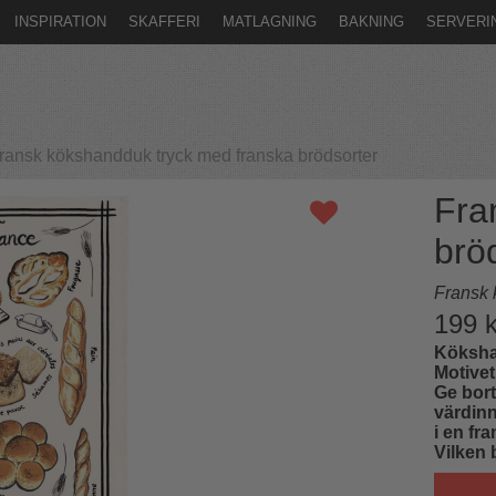
INSPIRATION
SKAFFERI
MATLAGNING
BAKNING
SERVERI
ransk kökshandduk tryck med franska brödsorter
Fra
brö
Fransk
199
k
Kökshan
Motivet
Ge bort
värdinn
i en fr
Vilken 