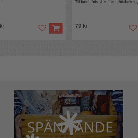
t!
Till tunnbröds- & knäckebrödsbaknin
 kr
79 kr