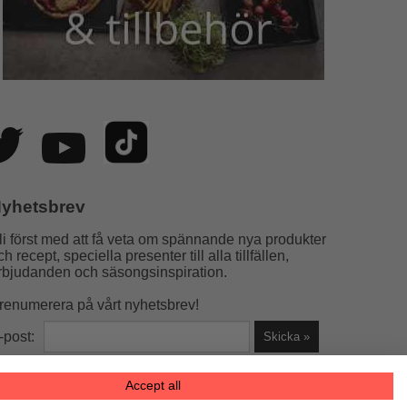
yhetsbrev
li först med att få veta om spännande nya produkter
ch recept, speciella presenter till alla tillfällen,
rbjudanden och säsongsinspiration.
renumerera på vårt nyhetsbrev!
-post:
Accept all
la helst)