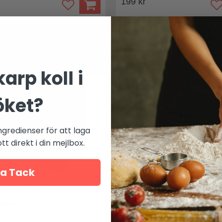
199 kr
Mer från
Winkler
arp koll i
öket?
ngredienser för att laga
t direkt i din mejlbox.
a Tack
e i canvas med tre fickor
Fransk kökshandduk Tupp
skönhet
Fransk kökshandduk med tryck