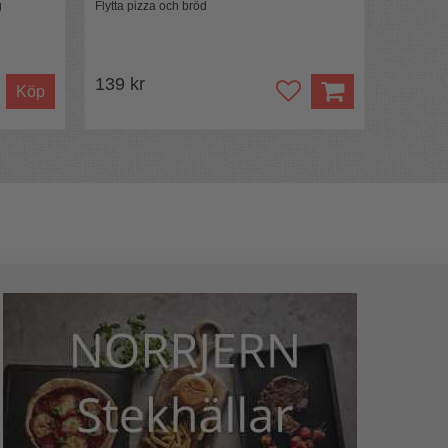
g
Flytta pizza och bröd
139 kr
Köp