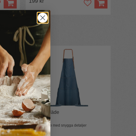
199 kr
Jeansförkläde
Coolt förkläde med snygga detaljer