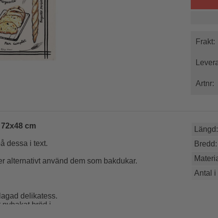
Frakt:
Levera
Artnr:
r 72x48 cm
Längd:
å dessa i text.
Bredd:
Materia
der alternativt använd dem som bakdukar.
Antal i
lagad delikatess.
t nybakat bröd i.
 eller servera ditt nybakade bröd insvept i