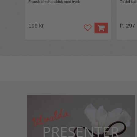
Fransk kökshandduk med tryck
Ta det kall
199 kr
fr. 297