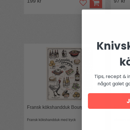
199 kr
97 kr
Knivsk
k
Tips, recept & i
något galet got
J
Fransk kökshandduk Bourgogne
Förkläd
Fransk kökshandduk med tryck
Slitstark 