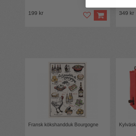
199 kr
349 kr
Fransk kökshandduk Bourgogne
Kylväsk