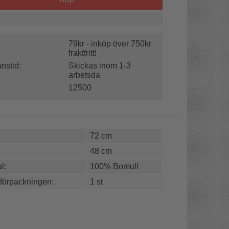
79kr - inköp över 750kr
fraktfritt!
nstid:
Skickas inom 1-3
arbetsda
12500
72 cm
48 cm
l:
100% Bomull
 förpackningen:
1 st