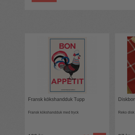
en fransk moderiktig dräkt.
Vilken bröd-vän blir inte glad av det?
Färg:
Oblekt med tryck
Antal i förpackningen:
1st
Mått:
72x48 cm
Material:
100% Bomull 220gr/m2
Tvättråd:
40°C
Vikt:
90 gr
Tillverkad i Frankrike.
Fransk kökshandduk Tupp
Diskbors
Fransk kökshandduk med tryck
Reko disk