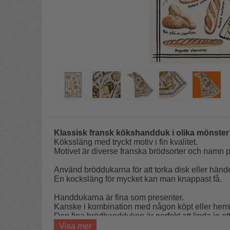
Klassisk fransk kökshandduk i olika mönste
Kökssläng med tryckt motiv i fin kvalitet.
Motivet är diverse franska brödsorter och namn p
Använd bröddukarna för att torka disk eller hän
En kocksläng för mycket kan man knappast få.
Handdukarna är fina som presenter.
Kanske i kombination med någon köpt eller hem
Den fina brödhandduken är perfekt att linda in et
Ge bort bröd och handduk till middagens värdinna
Visa mer