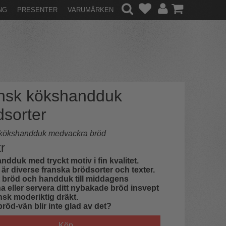
NG
PRESENTER
VARUMÄRKEN
nsk kökshandduk
dsorter
 kökshandduk medvackra bröd
r
dduk med tryckt motiv i fin kvalitet.
 är diverse franska brödsorter och texter.
 bröd och handduk till middagens
a eller servera ditt nybakade bröd insvept
ansk moderiktig dräkt.
bröd-vän blir inte glad av det?
Köp