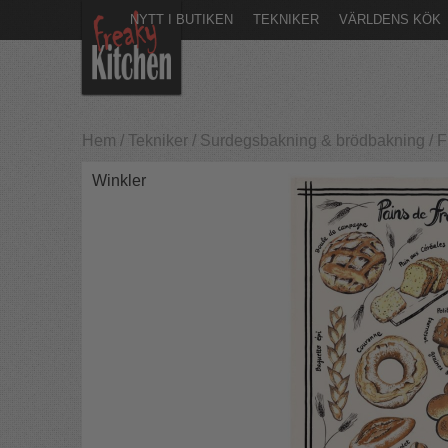
NYTT I BUTIKEN
TEKNIKER
VÄRLDENS KÖK
Hem
/
Tekniker
/
Surdegsbakning & brödbakning
/
F
Winkler