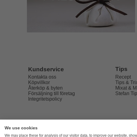
Tips
Kundservice
Recept
Kontakta oss
Tips & Tri
Köpvillkor
Mixat & M
Återköp & byten
Stefan Ti
Försäljning till företag
Integritetspolicy
We use cookies
Freaky
We may place these for analysis of our visitor data, to improve our website, sho