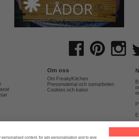
Om oss
N
Om FreakyKitchen
B
x
Pressmaterial och samarbeten
o
axat
Cookies och kakor
e
psar
P
E
Kitchen
hello@freakykitchen.se
Telefon:
076-217 78 58 (mej
w personalised content, for ads personalisation and to give