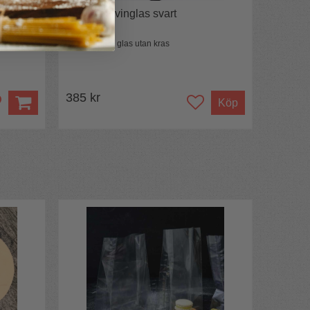
Väska för vinglas svart
Ta med egna glas utan kras
385 kr
Köp