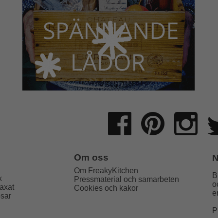
Om oss
N
Om FreakyKitchen
B
x
Pressmaterial och samarbeten
o
axat
Cookies och kakor
e
psar
P