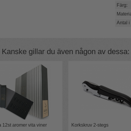
Färg:
Materia
Antal i
ll och från vinprovningen och är mycket
Kanske gillar du även någon av dessa:
ör provningsanteckningar.
ndigt klädd med PVC för enkel rengöring.
a 12st aromer vita viner
Korkskruv 2-stegs