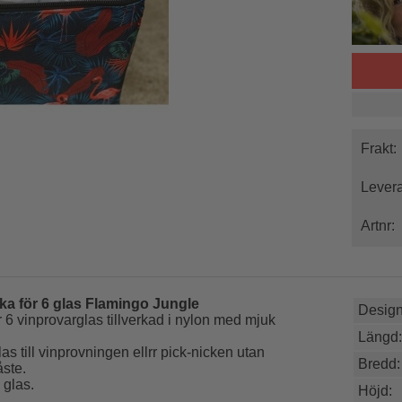
Frakt:
Levera
Artnr:
a för 6 glas Flamingo Jungle
Designe
6 vinprovarglas tillverkad i nylon med mjuk
Längd:
as till vinprovningen ellrr pick-nicken utan
Bredd:
åste.
 glas.
Höjd: