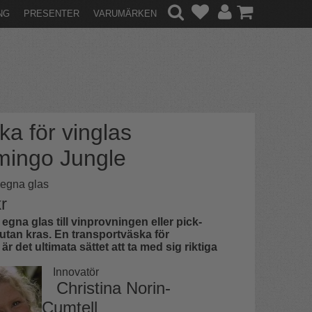
NG
PRESENTER
VARUMÄRKEN
ka för vinglas
mingo Jungle
egna glas
r
egna glas till vinprovningen eller pick-
utan kras. En transportväska för
är det ultimata sättet att ta med sig riktiga
I
nnovatör
Christina Norin-
Cumtell