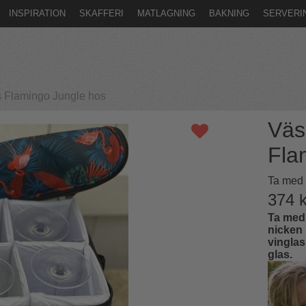
INSPIRATION
SKAFFERI
MATLAGNING
BAKNING
SERVERI
s Flamingo Jungle hos
Väs
Fla
Ta med 
374
k
Ta med 
nicken 
vinglas 
glas.