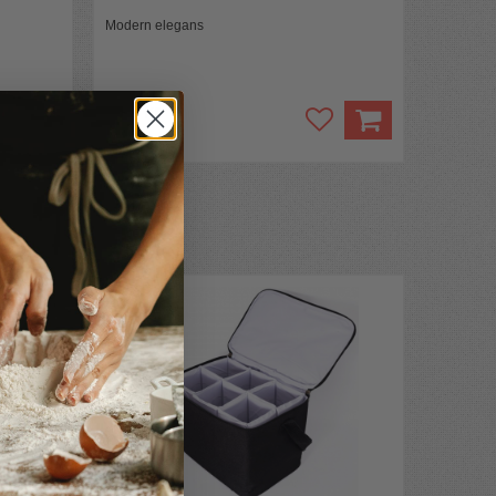
Modern elegans
349 kr
evaka