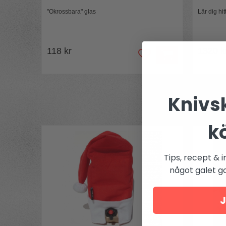
Mönster:
Pernilla Eriksson
"Okrossbara" glas
Lär dig hi
118 kr
1320 k
Knivsk
k
Tips, recept & i
något galet got
J