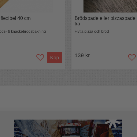
 flexibel 40 cm
Brödspade eller pizzaspade 
trä
bröds- & knäckebrödsbakning
Flytta pizza och bröd
139 kr
Köp