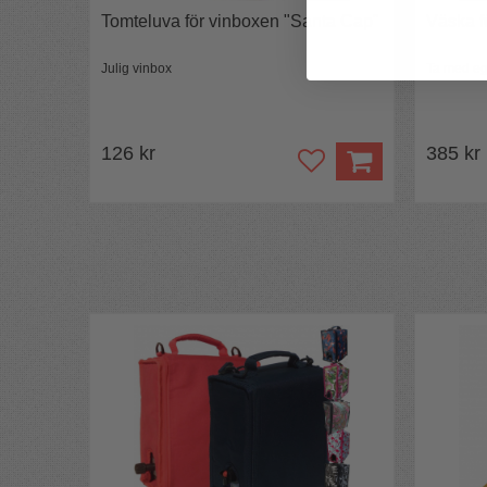
Tomteluva för vinboxen "Santa Cap"
Väska f
Julig vinbox
Ta med eg
126 kr
385 kr