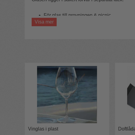
För glas till provningen & picnic
Skyddar glasen
Visa mer
Rymmer 6 vinprovarglas
Väskan skyddar dina vinglas under transporten ti
populär bland vinprovningsföreningar mfl.
Glasväskan har axelrem eller bärrem och ficka f
Vinprovarväska tillverkad i 600D nylon och invä
Bag för vinglas som rymmer 6 vinglas.
Mått:
Höjd 225 mm
längd 325 mm
bredd 222 mm.
Levereras hopvikt.
OBS! Vinglas ingår ej!!
Vinglas i plast
Doftlåd
Innovatör:
Christina Nordin Cumtell