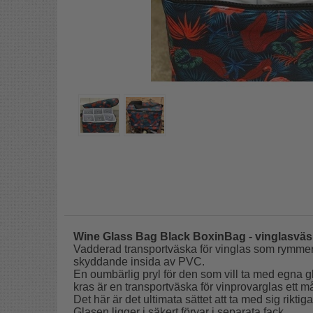
Wine Glass Bag Black BoxinBag - vinglasväsk
Vadderad transportväska för vinglas som rymmer 
skyddande insida av PVC.
En oumbärlig pryl för den som vill ta med egna gl
kras är en transportväska för vinprovarglas ett m
Det här är det ultimata sättet att ta med sig riktiga
Glasen ligger i säkert förvar i separata fack.