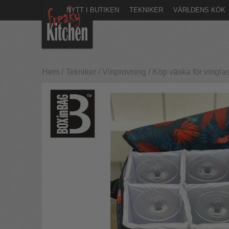
NYTT I BUTIKEN
TEKNIKER
VÄRLDENS KÖK
Hem
/
Tekniker
/
Vinprovning
/
Köp väska för vingla