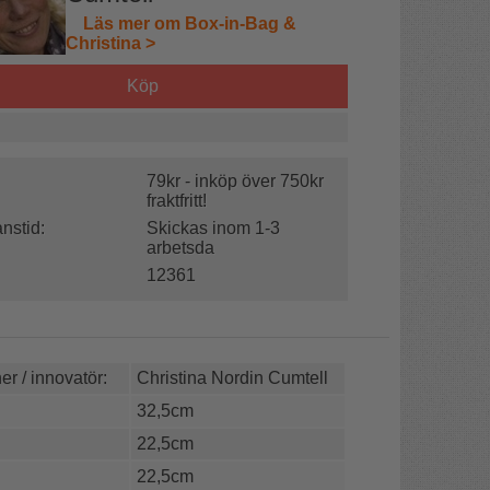
Läs mer om Box-in-Bag &
Christina >
Köp
79kr - inköp över 750kr
fraktfritt!
nstid:
Skickas inom 1-3
arbetsda
12361
r / innovatör:
Christina Nordin Cumtell
32,5cm
22,5cm
22,5cm