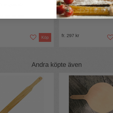
ör vinglas röd
Kylväska för boxvin
na glas utan kras
Ta det kallt!
fr. 297 kr
Köp
Andra köpte även