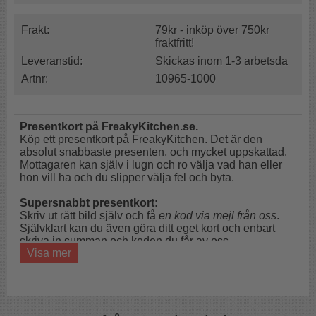
Frakt:
79kr - inköp över 750kr
fraktfritt!
Leveranstid:
Skickas inom 1-3 arbetsda
Artnr:
10965-1000
Presentkort på FreakyKitchen.se.
Köp ett presentkort på FreakyKitchen. Det är den
absolut snabbaste presenten, och mycket uppskattad.
Mottagaren kan själv i lugn och ro välja vad han eller
hon vill ha och du slipper välja fel och byta.
Supersnabbt presentkort:
Skriv ut rätt bild själv och få
en kod via mejl från oss
.
Självklart kan du även göra ditt eget kort och enbart
skriva in summan och koden du får av oss.
Visa mer
Inte lika snabbt presentkort:
Vi skriver ut och skickar papperskortet till dig. Koden får
du via mejl och skriver själv in på kortet.
ANGE I MEDDELANDERUTAN I KASSAN OM DU