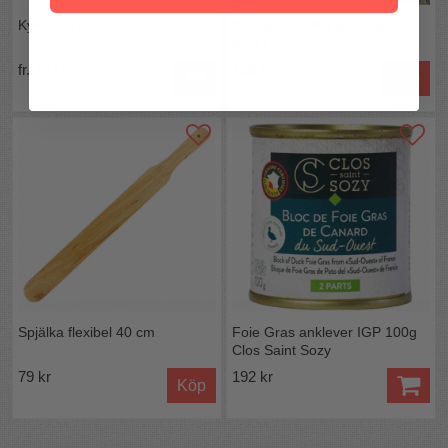
Kylväska för boxvin
Brödspade eller pizzaspade
rund i trä
fr. 297 kr
139 kr
Köp
Spjälka flexibel 40 cm
Foie Gras anklever IGP 100g
Clos Saint Sozy
79 kr
192 kr
Köp