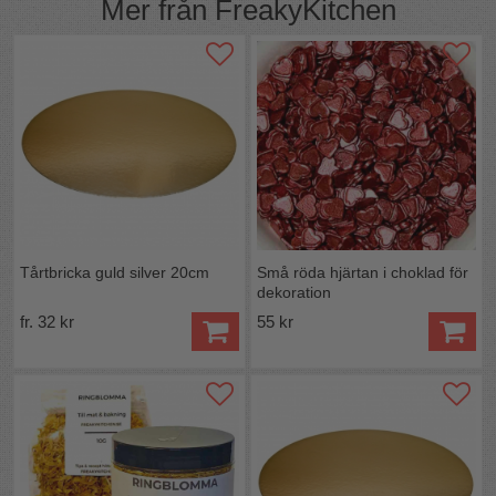
VILL HA ETT KORT I PAPPER SKICKAT VIA POST.
Mer från
FreakyKitchen
Vi skickar inga värdehandlingar med vanligt brev.
Presentkortskoden gäller ett år från inköpsdatum.
Tårtbricka guld silver 20cm
Små röda hjärtan i choklad för
dekoration
fr. 32 kr
55 kr