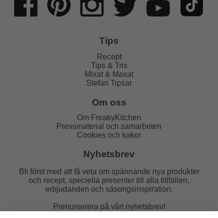
Tips
Recept
Tips & Trix
Mixat & Maxat
Stefan Tipsar
Om oss
Om FreakyKitchen
Pressmaterial och samarbeten
Cookies och kakor
Nyhetsbrev
Bli först med att få veta om spännande nya produkter
och recept, speciella presenter till alla tillfällen,
erbjudanden och säsongsinspiration.
Prenumerera på vårt nyhetsbrev!