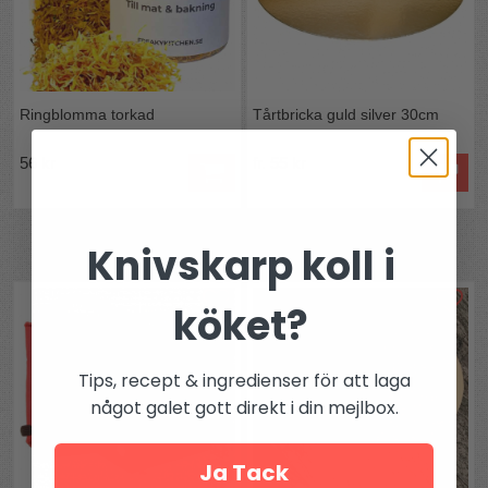
Ringblomma torkad
Tårtbricka guld silver 30cm
56 kr
fr. 55 kr
Knivskarp koll i
Andra köpte även
köket?
Tips, recept & ingredienser för att laga
något galet gott direkt i din mejlbox.
Ja Tack